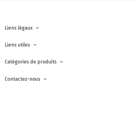
Liens légaux
Liens utiles
Catégories de produits
Contactez-nous
©After Shop - Tous droits réservés
Site réalisé par
Thomas Ganet
Suivez-nous sur les réseaux sociaux