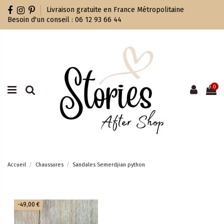
Livraison gratuite en France Métropolitaine
Besoin d'un conseil : 06 12 93 66 44
0
Accueil
Chaussures
Sandales Semerdjian python
-49,00 €